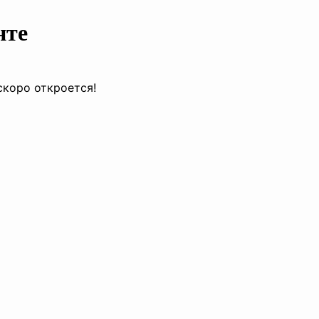
нте
скоро откроется!