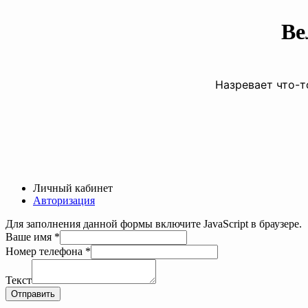
Ве
Назревает что-т
Личный кабинет
Авторизация
Для заполнения данной формы включите JavaScript в браузере.
Ваше имя
*
имя
Номер телефона
*
Номер
телефона
Текст
Отправить