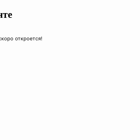
нте
скоро откроется!