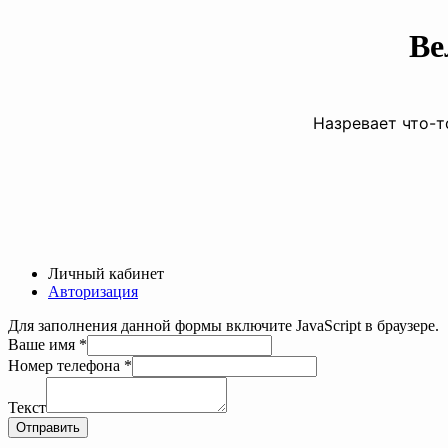
Ве
Назревает что-т
Личный кабинет
Авторизация
Для заполнения данной формы включите JavaScript в браузере.
Ваше имя
*
Номер телефона
*
Номер
Ваше
Текст
Текст
Отправить