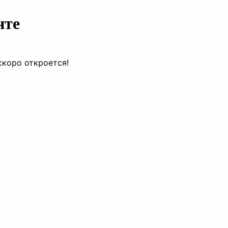
нте
скоро откроется!