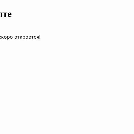
нте
скоро откроется!