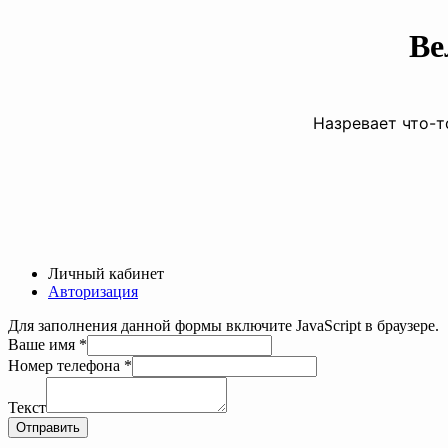
Ве
Назревает что-т
Личный кабинет
Авторизация
Для заполнения данной формы включите JavaScript в браузере.
Ваше имя
*
Номер телефона
*
Номер
телефона
Текст
Ваше
Отправить