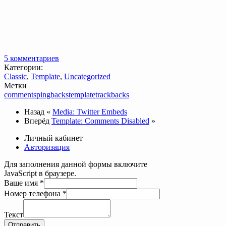
5 комментариев
Категории:
Classic
,
Template
,
Uncategorized
Метки
comments
pingbacks
template
trackbacks
Назад
«
Media: Twitter Embeds
Вперёд
Template: Comments Disabled
»
Личный кабинет
Авторизация
Для заполнения данной формы включите
JavaScript в браузере.
Ваше
Ваше имя
*
телефона
Номер телефона
*
Номер
Текст
Отправить